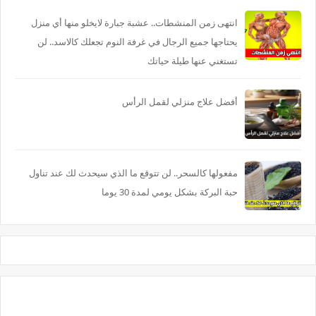
انتهى زمن المنشطات.. عشبة جبارة لايخلو منها أي منزل
يحتاجها جميع الرجال في غرفة النوم تجعلك كالاسد.. لن
تستغني عنها طيلة حياتك
أفضل علاج منزلي لقمل الرأس
مفعولها كالسحر.. لن تتوقع ما الذي سيحدث لك عند تناول
حبة البركة بشكل يومي لمدة 30 يوما