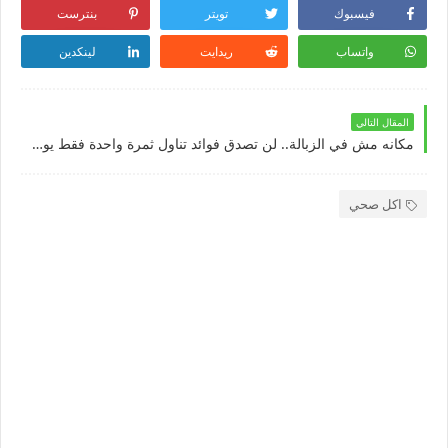
فيسبوك
تويتر
بنترست
واتساب
ريدايت
لينكدين
المقال التالي
مكانه مش في الزبالة.. لن تصدق فوائد تناول ثمرة واحدة فقط يوميا من الموز الأسود
اكل صحي