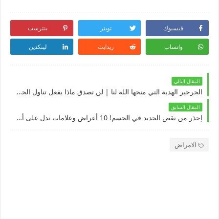
فيسبوك
تويتر
بنترست
واتساب
ريدايت
لينكدين
المقال التالي
الجرجير الهدية التي منحها الله لنا | لن تصدق ماذا يفعل تناول الجرجير يوميا بجسمك | يحمي ويعالج
المقال السابق
إحذر من نقص الحديد في الجسم! 10 أعراض وعلامات تدل على أنك مصاب بنقص الحديد !
الامراض