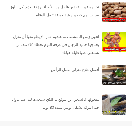
تجنبوه فورا.. تحذير عاجل من الأطباء لهؤلاء بعدم أكل اللوز
يسبب لهم خطورة شديدة قد تصل للوفاة
انتهى زمن المنشطات.. عشبة جبارة لايخلو منها أي منزل
يحتاجها جميع الرجال في غرفة النوم تجعلك كالاسد.. لن
تستغني عنها طيلة حياتك
أفضل علاج منزلي لقمل الرأس
مفعولها كالسحر.. لن تتوقع ما الذي سيحدث لك عند تناول
حبة البركة بشكل يومي لمدة 30 يوما