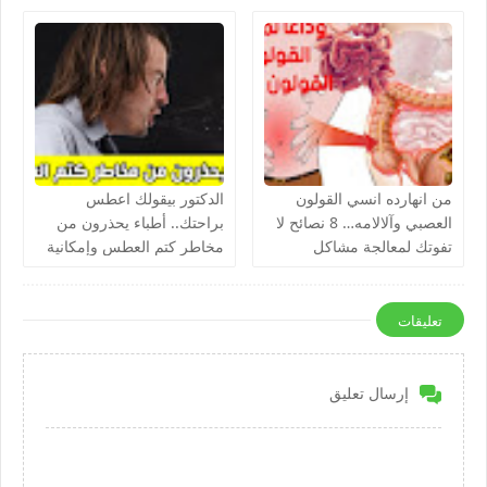
من انهارده انسي القولون
الدكتور بيقولك اعطس
العصبي وآلالامه… 8 نصائح لا
براحتك.. أطباء يحذرون من
تفوتك لمعالجة مشاكل
مخاطر كتم العطس وإمكانية
القولون العصبي تعرف عليهم
تدمير الرئة
تعليقات
إرسال تعليق