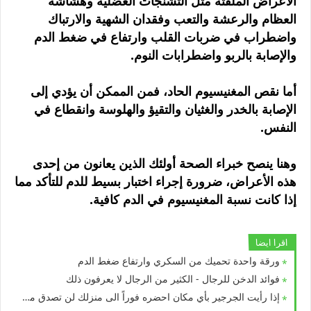
الأعراض الملفتة مثل التشنجات العضلية وهشاشة
العظام والرعشة والتعب وفقدان الشهية والارتباك
واضطراب في ضربات القلب وارتفاع في ضغط الدم
والإصابة بالربو واضطرابات النوم.
أما نقص المغنيسيوم الحاد، فمن الممكن أن يؤدي إلى
الإصابة بالخدر والغثيان والتقيؤ والهلوسة وانقطاع في
النفس.
وهنا ينصح خبراء الصحة أولئك الذين يعانون من إحدى
هذه الأعراض، ضرورة إجراء اختبار بسيط للدم للتأكد مما
إذا كانت نسبة المغنيسيوم في الدم كافية.
اقرا ايضا
ورقة واحدة تحميك من السكري وارتفاع ضغط الدم
فوائد الدخن للرجال - الكثير من الرجال لا يعرفون ذلك
إذا رأيت الجرجير بأي مكان احضره فوراً الى منزلك لن تصدق ماذا يفعل بجسمك