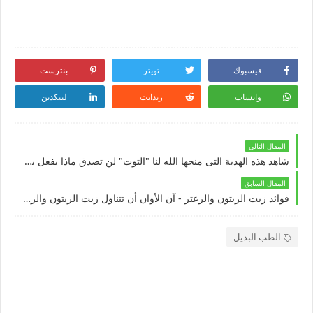
فيسبوك
تويتر
بنترست
واتساب
ريدايت
لينكدين
المقال التالي
شاهد هذه الهدية التى منحها الله لنا "التوت" لن تصدق ماذا يفعل بجسمك | يعالج الكثير من الامراض
المقال السابق
فوائد زيت الزيتون والزعتر - آن الأوان أن تتناول زيت الزيتون والزعتر يوميا كل صباح
الطب البديل