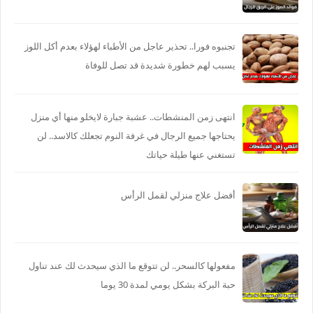
تجنبوه فورا.. تحذير عاجل من الأطباء لهؤلاء بعدم أكل اللوز
يسبب لهم خطورة شديدة قد تصل للوفاة
انتهى زمن المنشطات.. عشبة جبارة لايخلو منها أي منزل
يحتاجها جميع الرجال في غرفة النوم تجعلك كالاسد.. لن
تستغني عنها طيلة حياتك
أفضل علاج منزلي لقمل الرأس
مفعولها كالسحر.. لن تتوقع ما الذي سيحدث لك عند تناول
حبة البركة بشكل يومي لمدة 30 يوما