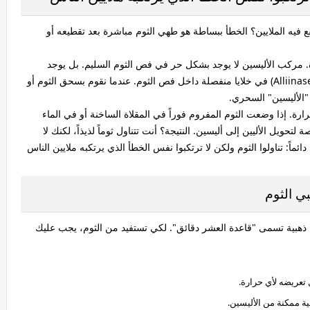
ع فيه الملايين؟ الخطأ ببساطة هو
طهي الثوم مباشرة بعد تقطيعه أو
قدة. مركب الأليسين لا يوجد بشكل حر في فص الثوم السليم. بل يوجد
مركب يسمى "أليين" (Alliin) وإنزيم يسمى "ألييناز" (Alliinase) في خلايا منفصلة داخل فص الثوم. عندما نقوم بسحق الثوم أو
"الأليسين" السحري.
ارة. إذا وضعت الثوم المفروم فوراً في المقلاة الساخنة أو في الماء
لتحويل الأليين إلى أليسين. النتيجة؟ أنت تتناول ثوماً لذيذاً، لكنك لا
ئماً: تناولوا الثوم ولكن لا ترتكبوا نفس الخطأ الذي يرتكبه ملايين الناس
ة ذهبية تسمى "قاعدة العشر دقائق". لكي تستفيد من الثوم، يجب عليك
ية ممكنة من الأليسين.