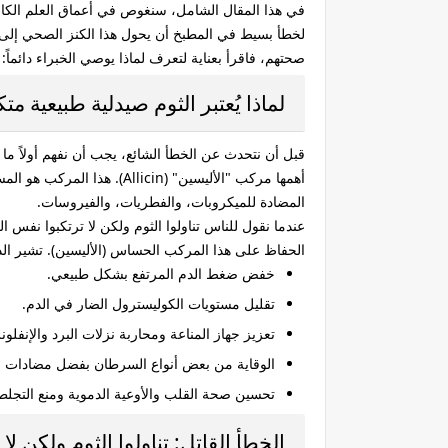
في هذا المقال الشامل، سنغوص في أعماق العلم الكام
لخطأ بسيط في المطبخ أن يحول هذا الكنز الصحي إلى
صحتهم، فاقرأ بعناية لتعرف لماذا يوصي الخبراء دائماً: 
لماذا يُعتبر الثوم صيدلية طبيعية مت
قبل أن نتحدث عن الخطأ الشائع، يجب أن نفهم أولاً ما ا
أهمها مركب "الأليسين" (icin
المضادة للميكروبات، والفطريات، والفيروسات.
عندما نقول للناس تناولوا الثوم ولكن لا ترتكبوا نفس
الحفاظ على هذا المركب الحساس (الأليسين). تشير الد
خفض ضغط الدم المرتفع بشكل طبيعي.
تقليل مستويات الكوليسترول الضار في الدم.
تعزيز جهاز المناعة ومحاربة نزلات البرد والإنفلونز
الوقاية من بعض أنواع السرطان بفضل مضادات ال
تحسين صحة القلب والأوعية الدموية ومنع التجلط
الخطأ القاتل: تناولوا الثوم ولكن ل