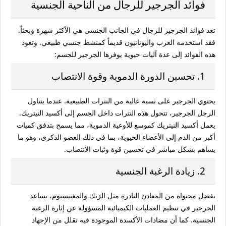
فوائد الجرجير للرجال من الناحية الجنسية
تعد
فوائد الجرجير للرجال
في الجانب الجنسي هي الأكثر شهرة وبحثاً.
فقد استخدمه العرب واليونانيون قديماً كمنشط جنسي طبيعي. وتعود
هذه الفوائد إلى عدة آليات حيوية يوفرها الجرجير للجسم:
1. تحسين الدورة الدموية وقوة الانتصاب
يحتوي الجرجير على نسبة عالية من النترات الطبيعية. عندما يتناول
الرجل الجرجير، تتحول هذه النترات داخل الجسم إلى أكسيد النيتريك.
يعمل أكسيد النيتريك كموسع للأوعية الدموية، مما يسمح بتدفق كميات
أكبر من الدم إلى الأعضاء الحيوية، بما في ذلك العضو الذكري، وهو ما
يساهم بشكل مباشر في تحسين قوة وثبات الانتصاب.
2. زيادة الرغبة الجنسية
بفضل محتواه من المعادن النادرة مثل الزنك والمغنيسيوم، يساعد
الجرجير في تنظيم العمليات الكيميائية المسؤولة عن إثارة الرغبة
الجنسية. كما أن مضادات الأكسدة الموجودة فيه تقلل من الإجهاد