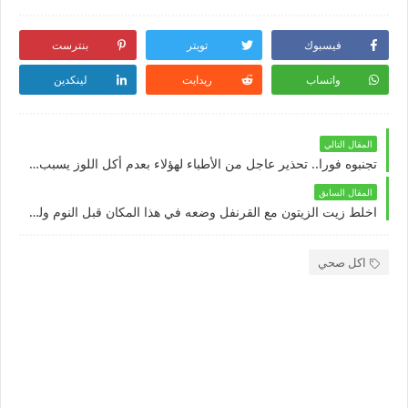
فيسبوك
تويتر
بنترست
واتساب
ريدايت
لينكدين
المقال التالي
تجنبوه فورا.. تحذير عاجل من الأطباء لهؤلاء بعدم أكل اللوز يسبب لهم خطورة شديدة قد تصل للوفاة
المقال السابق
اخلط زيت الزيتون مع القرنفل وضعه في هذا المكان قبل النوم ولن تستغني عنها طيلة حياتك !!!
اكل صحي