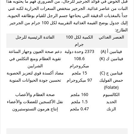
قبل الخوض في فوائد الجرجير للرجال، من الضروري فهم ما يحتويه هذا
النبات من عناصر غذائية. الجرجير منخفض السعرات الحرارية لكنه غني
جداً بالمغذيات الدقيقة التي يحتاجها جسم الرجل للقيام بوظائفه الحيوية.
إليك جدول يوضح القيمة الغذائية التقريبية لكل 100 جرام من الجرجير
الطازج:
العنصر الغذائي
الكمية لكل 100
الفائدة الرئيسية للرجل
جرام
فيتامين أ (A)
2373 وحدة دولية
دعم صحة العيون وجهاز المناعة
فيتامين ك (K)
108.6
تقوية العظام ومنع التكلس في
ميكروجرام
الشرايين
فيتامين ج (C)
15 ملجم
مضاد أكسدة قوي لتعزيز الخصوبة
حمض الفوليك
97 ميكروجرام
تحسين جودة الحيوانات المنوية
(Folate)
الكالسيوم
160 ملجم
صحة العظام والأعصاب
الحديد
1.5 ملجم
نقل الأكسجين للعضلات والأعضاء
الزنك
0.47 ملجم
إنتاج هرمون التستوستيرون