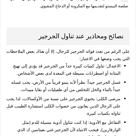
صلصة البيستو لتقديمها مع المكرونة أو الدجاج المشوي.
نصائح ومحاذير عند تناول الجرجير
على الرغم من تعدد
فوائد الجرجير للرجال
، إلا أن هناك بعض الملاحظات
التي يجب وضعها في الاعتبار:
الاعتدال:
تناول كميات كبيرة جداً من الجرجير قد يؤدي إلى تهيج
المثانة أو اضطرابات بسيطة في المعدة لدى بعض الأشخاص.
غسل الجرجير جيداً:
نظراً لأنه ينمو قريباً من الأرض، يجب غسله
جيداً بالماء والخل للتخلص من أي طفيليات أو بقايا مبيدات.
مرضى الكلى:
يحتوي الجرجير على نسبة من الأوكسالات، لذا يجب
على الرجال الذين يعانون من حصوات الكلى استشارة الطبيب قبل
تناوله بكميات كبيرة.
التفاعل مع الأدوية:
إذا كنت تتناول أدوية مسيلة للدم (مثل
الوارفارين)، فيجب الانتباه لأن الجرجير غني بفيتامين ك الذي