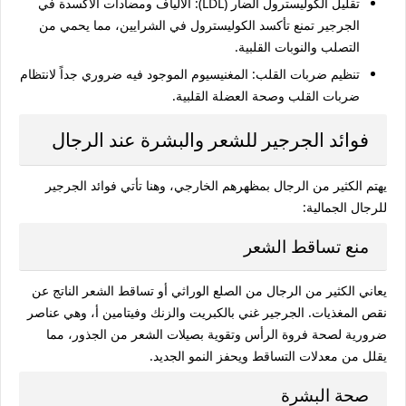
تقليل الكوليسترول الضار (LDL):
الألياف ومضادات الأكسدة في
الجرجير تمنع تأكسد الكوليسترول في الشرايين، مما يحمي من
التصلب والنوبات القلبية.
تنظيم ضربات القلب:
المغنيسيوم الموجود فيه ضروري جداً لانتظام
ضربات القلب وصحة العضلة القلبية.
فوائد الجرجير للشعر والبشرة عند الرجال
يهتم الكثير من الرجال بمظهرهم الخارجي، وهنا تأتي
فوائد الجرجير
للرجال
الجمالية:
منع تساقط الشعر
يعاني الكثير من الرجال من الصلع الوراثي أو تساقط الشعر الناتج عن
نقص المغذيات. الجرجير غني بالكبريت والزنك وفيتامين أ، وهي عناصر
ضرورية لصحة فروة الرأس وتقوية بصيلات الشعر من الجذور، مما
يقلل من معدلات التساقط ويحفز النمو الجديد.
صحة البشرة