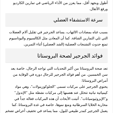
أطول وبجهد أقل، مما يعزز من الأداء الرياضي في تمارين الكارديو
ورفع الأثقال.
سرعة الاستشفاء العضلي
بسبب غناه بمضادات الالتهاب، يساعد الجرجير في تقليل آلام العضلات
التي تلي التمارين الشاقة. كما أن المعادن مثل الكالسيوم والبوتاسيوم
تمنع حدوث التشنجات العضلية (الشد العضلي) أثناء التمرين.
فوائد الجرجير لصحة البروستاتا
تعد صحة البروستاتا من أكبر التحديات التي تواجه الرجال، خاصة بعد
سن الخمسين. من أهم
فوائد الجرجير للرجال
دوره في الوقاية من
أمراض البروستاتا:
يحتوي الجرجير على مركبات تسمى "الجلوكوزينولات"، وهي مواد
كيميائية نباتية تتحلل عند هضمها إلى مركبات نشطة مثل "الإندول"
و"الإيزوثيوسيانات". أثبتت الأبحاث أن هذه المركبات فعالة جداً في
محاربة الخلايا السرطانية ومنع نموها، خاصة في غدة البروستاتا. كما
يعمل الجرجير كمدر طبيعي للبول، مما يساعد في تخفيف أعراض تضخم