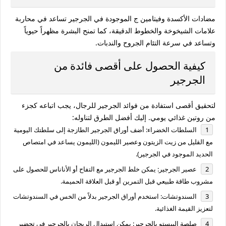
مضادات الأكسدة وفيتامين ج الموجودة في الجرجير تساعد في محاربة
علامات الشيخوخة والخطوط الدقيقة، كما تمنح البشرة مظهراً حيوياً
وتساعد في سرعة التئام الجروح والندبات.
كيفية الحصول على أقصى فائدة من
الجرجير
لتحقيق أقصى استفادة من
فوائد الجرجير للرجال
، يجب اتباعه كجزء
من روتين غذائي يومي. إليك أفضل الطرق لتناوله:
السلطات الخضراء:
أضف أوراق الجرجير الطازجة إلى سلطتك اليومية
مع القليل من زيت الزيتون وعصير الليمون (الليمون يساعد في امتصاص
الحديد الموجود في الجرجير).
عصير الجرجير:
يمكن خلط الجرجير مع التفاح أو الأناناس للحصول على
مشروب طاقة طبيعي قبل التمرين أو قبل العلاقة الحميمة.
السندوتشات:
استخدم أوراق الجرجير بدلاً من الخس في السندوتشات
لتعزيز القيمة الغذائية.
صلصة البيستو بالجرجير:
يمكن استبدال الريحان بالجرجير في تحضير