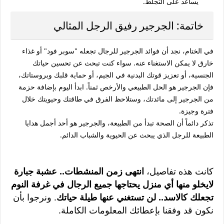
يساعد على التجلط.
خاتمة: الجرجير رفيق الرجل المثالي
في الختام، نجد أن
فوائد الجرجير للرجال
تجعله "سوبر فود" أو غذاء
خارق لا يمكن الاستغناء عنه. سواء كنت تبحث عن تحسين حياتك
الجنسية، أو تعزيز قوتك البدنية في الجيم، أو حماية قلبك وبروستاتك،
فإن الجرجير هو الحل الطبيعي والأرخص ثمناً. ابدأ اليوم بإضافة حزمة
من الجرجير إلى مائدتك، وستلاحظ الفرق في طاقتك وحيويتك خلال
فترة وجيزة.
تذكر دائماً أن الصحة تبدأ من الطبيعة، والجرجير هو أحد أجمل هدايا
الطبيعة للرجل الذي يبحث عن الحيوية والشباب الدائم.
كانت هذه تفاصيل،
انتهى زمن المنشطات.. عشبة جبارة
لايخلو منها أي منزل يحتاجها جميع الرجال في غرفة النوم
تجعلك كالاسد.. لن تستغني عنها طيلة حياتك
. ونرجوا بأن
نكون قد وفقنا بإعطائك المعلومات الكاملة.