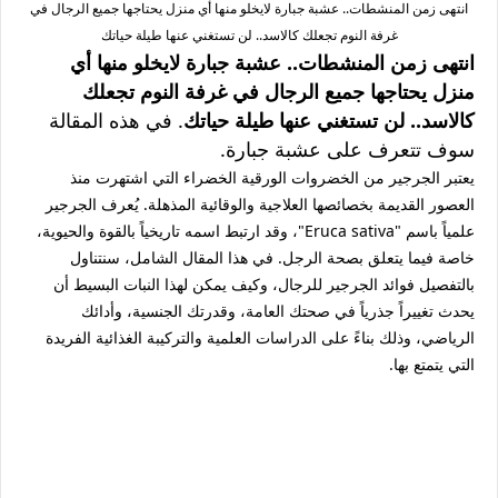
انتهى زمن المنشطات.. عشبة جبارة لايخلو منها أي منزل يحتاجها جميع الرجال في
غرفة النوم تجعلك كالاسد.. لن تستغني عنها طيلة حياتك
انتهى زمن المنشطات.. عشبة جبارة لايخلو منها أي
منزل يحتاجها جميع الرجال في غرفة النوم تجعلك
كالاسد.. لن تستغني عنها طيلة حياتك
. في هذه المقالة
سوف تتعرف على عشبة جبارة.
يعتبر الجرجير من الخضروات الورقية الخضراء التي اشتهرت منذ
العصور القديمة بخصائصها العلاجية والوقائية المذهلة. يُعرف الجرجير
علمياً باسم "Eruca sativa"، وقد ارتبط اسمه تاريخياً بالقوة والحيوية،
خاصة فيما يتعلق بصحة الرجل. في هذا المقال الشامل، سنتناول
بالتفصيل
فوائد الجرجير للرجال
، وكيف يمكن لهذا النبات البسيط أن
يحدث تغييراً جذرياً في صحتك العامة، وقدرتك الجنسية، وأدائك
الرياضي، وذلك بناءً على الدراسات العلمية والتركيبة الغذائية الفريدة
التي يتمتع بها.