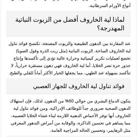
أنواع الأورام السرطانية.
لماذا لية الخاروف أفضل من الزيوت النباتية
المهدرجة؟
عند المقارنة بين الدهون الطبيعية والزيوت المصنعة، تكتسح
فوائد تناول
لية الخاروف
الساحة. الزيوت النباتية (مثل زيت الذرة وفول الصويا)
تخضع لعمليات تكرير كيميائية وحرارة عالية تؤدي إلى تأكسدها وإنتاج
جذور حرة تضر الخلايا. أما لية الخاروف فهي دهون مستقرة حرارياً، لا
تتأكسد بسهولة عند الطهي، مما يجعلها الخيار الأكثر أماناً للقلي والطبخ.
فوائد تناول لية الخاروف للجهاز العصبي
يتكون الدماغ البشري من حوالي 60% من الدهون. لذلك، فإن استهلاك
الدهون الصحية ضروري جداً للوظائف الإدراكية. ومن
فوائد تناول لية
الخاروف
أنها توفر الأحماض الدهنية اللازمة لبناء غشاء الخلايا العصبية،
مما يساهم في تحسين الذاكرة، والوقاية من أمراض التدهور المعرفي
مثل الزهايمر، وتحسين الحالة المزاجية العامة.