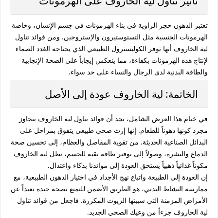
تأثير تناول لية الخاروف على الهرمونات
تعتبر الدهون حجر الزاوية في بناء الهرمونات في جسم الإنسان، وخاصة
الهرمونات الجنسية مثل التستوستيرون والإستروجين. ومن
فوائد تناول
لية الخاروف
أنها توفر الكوليسترول الطبيعي الذي يحتاجه الغدد الصماء
لإنتاج هذه الهرمونات بكفاءة، مما ينعكس إيجاباً على الصحة الإنجابية
والطاقة البدنية لدى الرجال والنساء على حد سواء.
الخاتمة: لية الخاروف عودة إلى الأصل
في ختام هذا العرض الشامل، نجد أن
فوائد تناول لية الخاروف
تتجاوز
مجرد كونها دهوناً للطعام. إنها إرث صحي طبيعي يتفوق بمراحل على
البدائل الصناعية الحديثة. من تقوية المفاصل والعظام، إلى تحسين صحة
الدماغ والبشرة، وصولاً إلى توفير طاقة نقية للجسم، تظل لية الخاروف
مكوناً غذائياً ذهبياً يستحق العودة إلى موائدنا بذكاء واعتدال.
إن العودة إلى الطبيعة واتباع نهج الأجداد في اختيار الدهون الطبيعية، مع
ممارسة النشاط البدني، هو الطريق الأضمن للتمتع بصحة جيدة بعيداً عن
الأمراض المزمنة التي سببتها الزيوت المكررة. فاجعل من
فوائد تناول
لية الخاروف
جزءاً من وعيك الصحي الجديد.