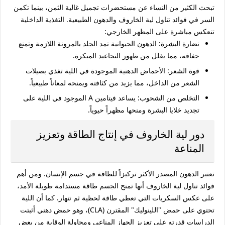
تبحث الكثير من النساء عن مستحضرات تجميل غالية الثمن، بينما تكمن
السر في
فوائد تناول لية الخاروف
والدهون الطبيعية. التغذية الداخلية
تنعكس مباشرة على المظهر الخارجي:
نضارة البشرة:
الدهون الحيوانية تمد الجلد بالمرونة اللازمة وتمنع
جفافه، مما يقلل من ظهور التجاعيد المبكرة.
قوة الشعر:
الأحماض الدهنية الموجودة في اللية تغذي بصيلات
الشعر من الداخل، مما يزيد من كثافته ويمنحه لمعاناً طبيعياً.
التخلص من الشحوب:
يساعد فيتامين A الموجود في اللية على
تجديد خلايا البشرة ومنحها مظهراً حيوياً.
دور لية الخاروف في إنتاج الطاقة وتعزيز
المناعة
تعتبر الدهون المصدر الأكثر تركيزاً للطاقة في جسم الإنسان. ومن أهم
فوائد تناول لية الخاروف
أنها تمنح الجسم طاقة مستدامة طويلة الأمد،
على عكس السكريات التي تعطي طاقة لحظية ثم تنهار. كما أن اللية
تحتوي على حمض "اللينوليك" المقترن (CLA)، وهو حمض دهني أثبتت
الدراسات قدرته على تعزيز الجهاز المناعي ومحاولة الوقاية من بعض