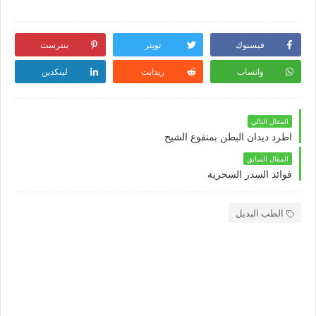
فيسبوك
تويتر
بنترست
واتساب
ريدايت
لينكدين
المقال التالي
اطرد ديدان البطن بمنقوع الشيح
المقال السابق
فوائد السدر السحرية
الطب البديل