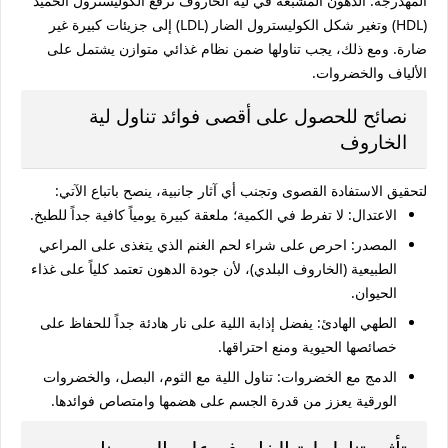
المهدرجة. الدهون المشبعة في لية الخاروف ترفع الكوليسترول الحميد
(HDL) وتغير شكل الكوليسترول الضار (LDL) إلى جزيئات كبيرة غير
ضارة. ومع ذلك، يجب تناولها ضمن نظام غذائي متوازن يشتمل على
الألياف والخضروات.
نصائح للحصول على أقصى فوائد تناول لية
الخاروف
لتحقيق الاستفادة القصوى وتجنب أي آثار جانبية، ينصح باتباع الآتي:
الاعتدال:
لا تفرط في الكمية؛ ملعقة كبيرة يومياً كافية جداً للطبخ.
المصدر:
احرص على شراء لحم الغنم الذي يتغذى على المراعي
الطبيعية (الخاروف البلدي)، لأن جودة الدهون تعتمد كلياً على غذاء
الحيوان.
الطهي الهادئ:
يفضل إذابة اللية على نار هادئة جداً للحفاظ على
خصائصها الحيوية ومنع احتراقها.
الدمج مع الخضروات:
تناول اللية مع الثوم، البصل، والخضروات
الورقية يعزز من قدرة الجسم على هضمها وامتصاص فوائدها.