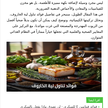
ليس مجرد وسيلة لإضافة نكهة مميزة للأطعمة، بل هو مخزن
للفيتامينات والمعادن والأحماض الدهنية الضرورية.
في هذا المقال الطويل، سنبحر في تفاصيل
فوائد تناول لية الخاروف
،
ونحلل تركيبتها الكيميائية، ونوضح كيف يمكن أن تكون بديلاً صحياً أفضل
من الزيوت المهدرجة والمصنعة التي غزت موائدنا، مع التركيز على
المعايير الصحية والعلمية التي تجعلها خياراً ممتازاً في النظام الغذائي
المتوازن.
اقرا ايضا
فوائد فيتامين E للسكرى - لن تصدق ماذا يفعل بالسكرى