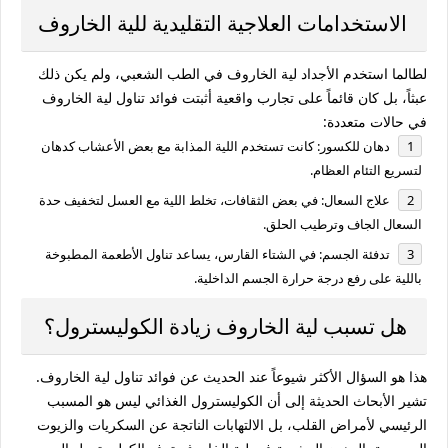
الاستخدامات العلاجية التقليدية للية الخاروف
لطالما استخدم الأجداد لية الخاروف في الطب الشعبي، ولم يكن ذلك
عبثاً، بل كان قائماً على تجارب واقعية أثبتت
فوائد تناول لية الخاروف
في حالات متعددة:
دهان للكسور:
كانت تستخدم اللية المذابة مع بعض الأعشاب كدهان
لتسريع التئام العظام.
علاج السعال:
في بعض الثقافات، تخلط اللية مع العسل لتخفيف حدة
السعال الجاف وترطيب الحلق.
تدفئة الجسم:
في الشتاء القارس، يساعد تناول الأطعمة المطبوخة
باللية على رفع درجة حرارة الجسم الداخلية.
هل تسبب لية الخاروف زيادة الكوليسترول؟
هذا هو السؤال الأكثر شيوعاً عند الحديث عن
فوائد تناول لية الخاروف
.
تشير الأبحاث الحديثة إلى أن الكوليسترول الغذائي ليس هو المسبب
الرئيسي لأمراض القلب، بل الالتهابات الناتجة عن السكريات والزيوت