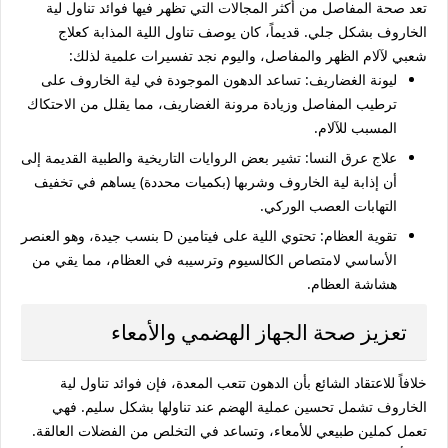
تعد صحة المفاصل من أكثر المجالات التي تظهر فيها
فوائد تناول لية
الخاروف
بشكل جلي. قديماً، كان يوصف تناول اللية المذابة كعلاج
شعبي لآلام الظهر والمفاصل، واليوم نجد تفسيرات علمية لذلك:
ليونة الغضاريف:
تساعد الدهون الموجودة في لية الخاروف على
ترطيب المفاصل وزيادة مرونة الغضاريف، مما يقلل من الاحتكاك
المسبب للآلام.
علاج عرق النسا:
تشير بعض الروايات التاريخية والطبية القديمة إلى
أن إذابة لية الخاروف وشربها (بكميات محددة) يساهم في تخفيف
التهابات العصب الوركي.
تقوية العظام:
تحتوي اللية على فيتامين D بنسب جيدة، وهو العنصر
الأساسي لامتصاص الكالسيوم وترسيبه في العظام، مما يقي من
هشاشة العظام.
تعزيز صحة الجهاز الهضمي والأمعاء
خلافاً للاعتقاد الشائع بأن الدهون تتعب المعدة، فإن
فوائد تناول لية
الخاروف
تشمل تحسين عملية الهضم عند تناولها بشكل سليم. فهي
تعمل كملين طبيعي للأمعاء، وتساعد في التخلص من الفضلات العالقة.