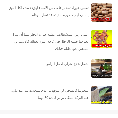
تجنبوه فورا.. تحذير عاجل من الأطباء لهؤلاء بعدم أكل اللوز
يسبب لهم خطورة شديدة قد تصل للوفاة
انتهى زمن المنشطات.. عشبة جبارة لايخلو منها أي منزل
يحتاجها جميع الرجال في غرفة النوم تجعلك كالاسد.. لن
تستغني عنها طيلة حياتك
أفضل علاج منزلي لقمل الرأس
مفعولها كالسحر.. لن تتوقع ما الذي سيحدث لك عند تناول
حبة البركة بشكل يومي لمدة 30 يوما