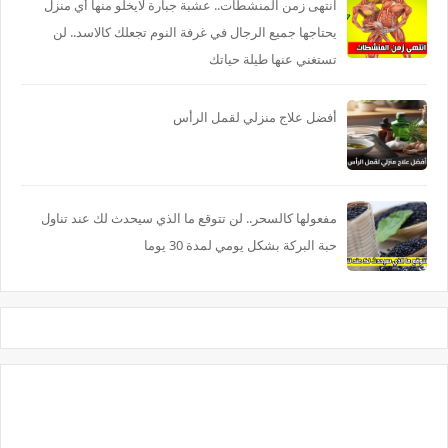
انتهى زمن المنشطات.. عشبة جبارة لايخلو منها أي منزل
يحتاجها جميع الرجال في غرفة النوم تجعلك كالاسد.. لن
تستغني عنها طيلة حياتك
أفضل علاج منزلي لقمل الرأس
مفعولها كالسحر.. لن تتوقع ما الذي سيحدث لك عند تناول
حبة البركة بشكل يومي لمدة 30 يوما