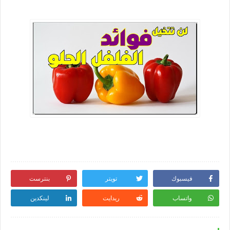
فيسبوك
تويتر
بنترست
واتساب
ريدايت
لينكدين