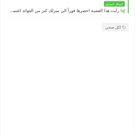
المقال السابق
إذا رأيت هذا العشبة احضرها فوراً الى منزلك كنز من الفوائد اغتنمها لصحتك وتعالج الكثير من الامراض
اكل صحي