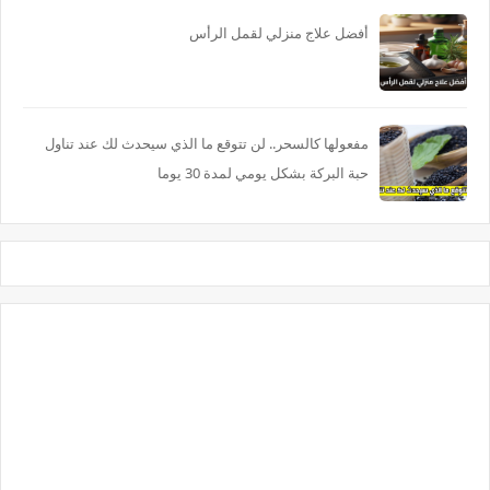
أفضل علاج منزلي لقمل الرأس
مفعولها كالسحر.. لن تتوقع ما الذي سيحدث لك عند تناول
حبة البركة بشكل يومي لمدة 30 يوما