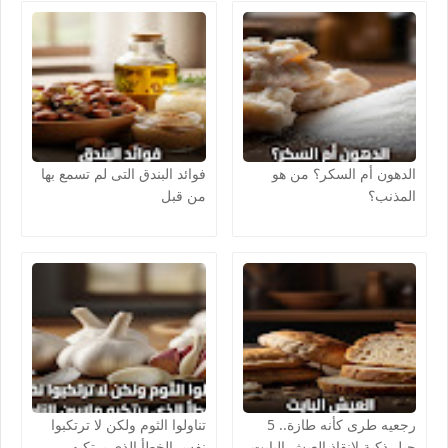
الدهون أم السكر؟ من هو
فوائد البندق التى لم تسمع بها
المذنب؟
من قبل
رجعيه طرى كأنه طازة.. 5
تناولوا الثوم ولكن لا ترتكبوا
حيل ذكية لإنقاذ العيش البايت
نفس الخطأ الذي يرتكبه