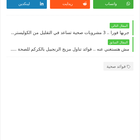
واتساب
ريدايت
لينكدين
المقال التالي
جربها فورا .. 3 مشروبات صحية تساعد في التقليل من الكوليسترول الضار
المقال السابق
مش هتستغني عنه .. فوائد تناول مزيج الزنجبيل بالكركم للصحة .. نتائج مدهشة
فوائد صحية