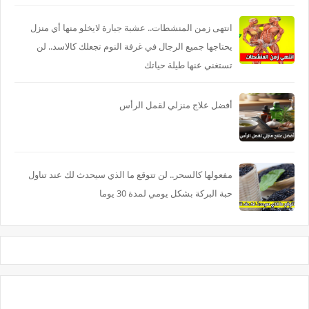
انتهى زمن المنشطات.. عشبة جبارة لايخلو منها أي منزل
يحتاجها جميع الرجال في غرفة النوم تجعلك كالاسد.. لن
تستغني عنها طيلة حياتك
أفضل علاج منزلي لقمل الرأس
مفعولها كالسحر.. لن تتوقع ما الذي سيحدث لك عند تناول
حبة البركة بشكل يومي لمدة 30 يوما