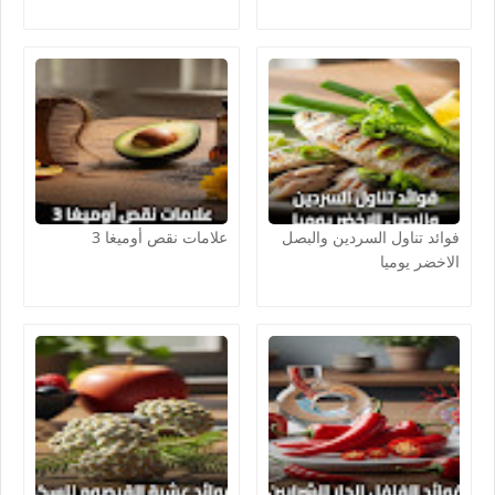
فوائد تناول السردين والبصل
علامات نقص أوميغا 3
الاخضر يوميا