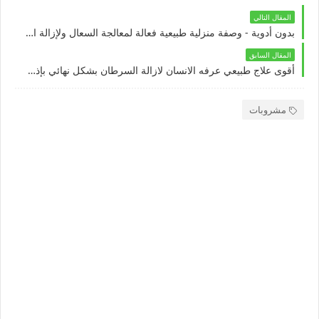
المقال التالي
بدون أدوية - وصفة منزلية طبيعية فعالة لمعالجة السعال ولإزالة الاحتقان والبلغم في 3 أيام فقط!
المقال السابق
أقوى علاج طبيعي عرفه الانسان لازالة السرطان بشكل نهائي بإذن الله ! فوائده مذهلة والنتيجة سحرية
مشروبات