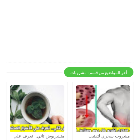
أخر المواضيع من قسم : مشروبات
مشروب سحري لتفتيت
متشربوش تاني.. تعرف علي