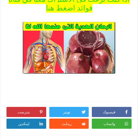
فوائد اضغط هنا
فيسبوك
تويتر
بنترست
واتساب
ريدايت
لينكدين