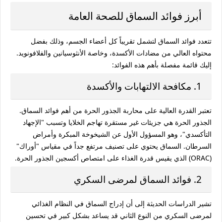
أبرز فوائد السماق للصحة العامة
تتعدد
فوائد السماق
لتشمل تقريباً كل أعضاء الجسم، وذلك بفضل
محتواه العالي من مضادات الأكسدة، وخاصة الأنثوسيانين والفلافونويد.
إليك قائمة مفصلة بأهم هذه الفوائد:
1. مكافحة الالتهابات والأكسدة
تعتبر القدرة العالية على محاربة الجذور الحرة من أهم
فوائد السماق
.
الجذور الحرة هي جزيئات غير مستقرة تهاجم الخلايا وتسبب "الإجهاد
التأكسدي"، وهو المسؤول الأول عن الشيخوخة المبكرة وأمراض
السرطان. السماق يحتوي على تصنيف مرتفع جداً في مقياس "أوراك"
(ORAC) الذي يقيس قدرة الغذاء على امتصاص أكسجين الجذور الحرة.
2. فوائد السماق لمرضى السكري
تشير الدراسات الحديثة إلى أن إدراج السماق في النظام الغذائي
لمرضى السكري من النوع الثاني قد يساعد بشكل كبير في تحسين