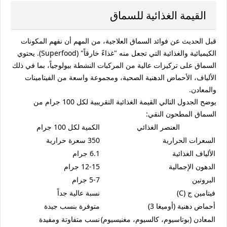
القيمة الغذائية للسماق
قبل الحديث عن
فوائد السماق
العلاجية، من المهم أن نفهم المكونات
الكيميائية والغذائية التي تجعل منه "غذاءً خارقاً" (Superfood). يحتوي
السماق على تركيزات عالية من المركبات النشطة بيولوجياً، بما في ذلك
الألياف، الأحماض الدهنية الصحية، ومجموعة واسعة من الفيتامينات
والمعادن.
يوضح الجدول التالي القيمة الغذائية التقريبية لكل 100 جرام من
السماق المطحون النقي:
العنصر الغذائي
الكمية لكل 100 جرام
السعرات الحرارية
350 سعرة حرارية
الألياف الغذائية
6.1 جرام
الدهون الإجمالية
12-15 جرام
البروتين
5-7 جرام
فيتامين ج (C)
نسبة عالية جداً
أحماض دهنية (أوميغا 3)
متوفرة بنسب جيدة
المعادن (بوتاسيوم، كالسيوم، مغنيسيوم)
نسب متفاوتة ومفيدة