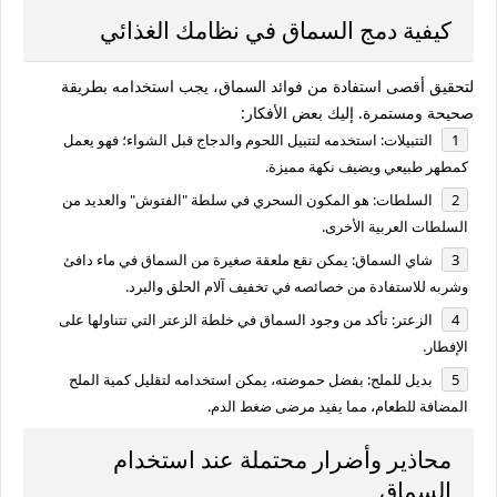
كيفية دمج السماق في نظامك الغذائي
لتحقيق أقصى استفادة من
فوائد السماق
، يجب استخدامه بطريقة
صحيحة ومستمرة. إليك بعض الأفكار:
التتبيلات:
استخدمه لتتبيل اللحوم والدجاج قبل الشواء؛ فهو يعمل
كمطهر طبيعي ويضيف نكهة مميزة.
السلطات:
هو المكون السحري في سلطة "الفتوش" والعديد من
السلطات العربية الأخرى.
شاي السماق:
يمكن نقع ملعقة صغيرة من السماق في ماء دافئ
وشربه للاستفادة من خصائصه في تخفيف آلام الحلق والبرد.
الزعتر:
تأكد من وجود السماق في خلطة الزعتر التي تتناولها على
الإفطار.
بديل للملح:
بفضل حموضته، يمكن استخدامه لتقليل كمية الملح
المضافة للطعام، مما يفيد مرضى ضغط الدم.
محاذير وأضرار محتملة عند استخدام
السماق