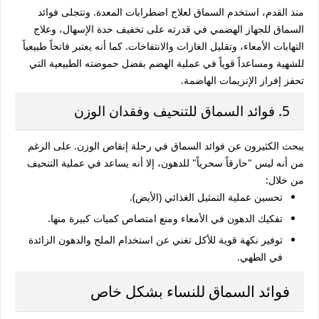
منذ القدم، استخدم السماق لعلاج اضطرابات المعدة. وتتجلى
فوائد
السماق
للجهاز الهضمي في قدرته على تخفيف حدة الإسهال، وعلاج
التهابات الأمعاء، وتقليل الغازات والانتفاخات. كما أنه يعتبر فاتحاً طبيعياً
للشهية ومساعداً قوياً في عملية الهضم بفضل حموضته الطبيعية التي
تحفز إفراز الإنزيمات الهاضمة.
5. فوائد السماق للتنحيف وفقدان الوزن
يبحث الكثيرون عن
فوائد السماق
في رحلة إنقاص الوزن. على الرغم
من أنه ليس "حارقاً سحرياً" للدهون، إلا أنه يساعد في عملية التنحيف
من خلال:
تحسين عملية التمثيل الغذائي (الأيض).
تفكيك الدهون في الأمعاء ومنع امتصاص كميات كبيرة منها.
توفير نكهة قوية للأكل تغني عن استخدام الملح والدهون الزائدة
في الطهي.
فوائد السماق للنساء بشكل خاص