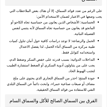
على الرغم من تعدد
فوائد السماق
، إلا أن هناك بعض الملاحظات التي
يجب وضعها في الاعتبار لضمان الاستخدام الآمن:
الحساسية:
الأشخاص الذين يعانون من حساسية تجاه الكاجو أو
المانجو قد يعانون من حساسية تجاه السماق لأنه ينتمي لنفس
الفصيلة النباتية.
الحمل والرضاعة:
لا توجد دراسات كافية حول أمان تناول كميات
طبية مركزة من السماق أثناء الحمل، لذا يفضل الاعتدال
واستخدامه كتوابل فقط.
التداخلات الدوائية:
بسبب قدرته على خفض السكر وضغط الدم،
يجب على من يتناولون أدوية السكري أو الضغط استشارة الطبيب
لتجنب الهبوط الحاد.
جودة المنتج:
احذر من السماق التجاري الذي يحتوي على ملح
مضاف أو صبغات صناعية حمراء، وابحث دائماً عن السماق البلدي
النقي للاستفادة من
فوائد السماق
الحقيقية.
الفرق بين السماق الصالح للأكل والسماق السام