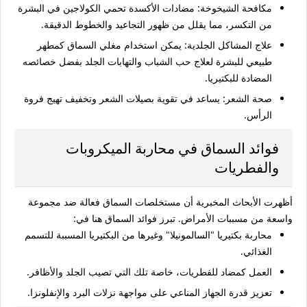
مكافحة الشيخوخة:
مضادات الأكسدة تحمي الكولاجين في البشرة
من التكسر، مما يقلل من ظهور التجاعيد والخطوط الدقيقة.
علاج المشاكل الجلدية:
يمكن استخدام مغلي السماق كمطهر
طبيعي للبشرة لعلاج حب الشباب والتهابات الجلد بفضل خصائصه
المضادة للبكتيريا.
صحة الشعر:
يساعد في تقوية بصيلات الشعر وتخفيف تهيج فروة
الرأس.
فوائد السماق في محاربة الميكروبات
والفطريات
أظهرت الأبحاث المخبرية أن مستخلصات السماق فعالة ضد مجموعة
واسعة من مسببات الأمراض. تبرز
فوائد السماق
هنا في:
محاربة بكتيريا "السالمونيلا" وغيرها من البكتيريا المسببة للتسمم
الغذائي.
العمل كمضاد للفطريات، خاصة تلك التي تصيب الجلد والأظافر.
تعزيز قدرة الجهاز المناعي على مواجهة نزلات البرد والإنفلونزا.