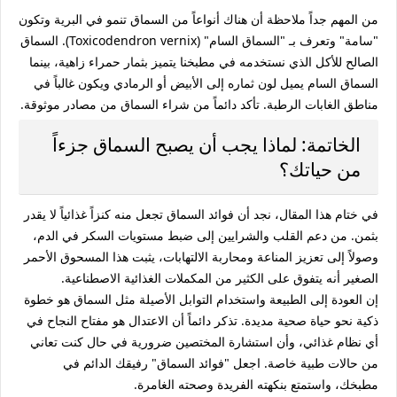
من المهم جداً ملاحظة أن هناك أنواعاً من السماق تنمو في البرية وتكون
"سامة" وتعرف بـ "السماق السام" (Toxicodendron vernix). السماق
الصالح للأكل الذي نستخدمه في مطبخنا يتميز بثمار حمراء زاهية، بينما
السماق السام يميل لون ثماره إلى الأبيض أو الرمادي ويكون غالباً في
مناطق الغابات الرطبة. تأكد دائماً من شراء السماق من مصادر موثوقة.
الخاتمة: لماذا يجب أن يصبح السماق جزءاً
من حياتك؟
في ختام هذا المقال، نجد أن
فوائد السماق
تجعل منه كنزاً غذائياً لا يقدر
بثمن. من دعم القلب والشرايين إلى ضبط مستويات السكر في الدم،
وصولاً إلى تعزيز المناعة ومحاربة الالتهابات، يثبت هذا المسحوق الأحمر
الصغير أنه يتفوق على الكثير من المكملات الغذائية الاصطناعية.
إن العودة إلى الطبيعة واستخدام التوابل الأصيلة مثل السماق هو خطوة
ذكية نحو حياة صحية مديدة. تذكر دائماً أن الاعتدال هو مفتاح النجاح في
أي نظام غذائي، وأن استشارة المختصين ضرورية في حال كنت تعاني
من حالات طبية خاصة. اجعل "فوائد السماق" رفيقك الدائم في
مطبخك، واستمتع بنكهته الفريدة وصحته الغامرة.