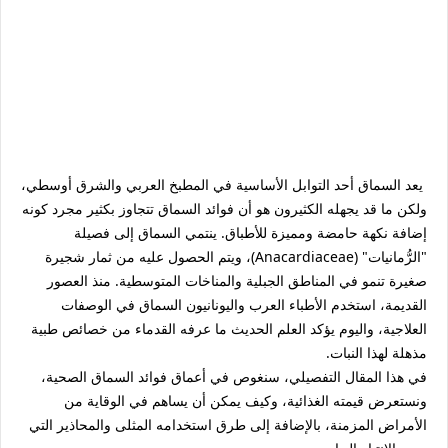
يعد السماق أحد التوابل الأساسية في المطبخ العربي والشرق أوسطي،
ولكن ما قد يجهله الكثيرون هو أن
فوائد السماق
تتجاوز بكثير مجرد كونه
إضافة نكهة حامضة ومميزة للأطباق. ينتمي السماق إلى فصيلة
"الرُّمانيات" (Anacardiaceae)، ويتم الحصول عليه من ثمار شجيرة
صغيرة تنمو في المناطق الجبلية والمناخات المتوسطية. منذ العصور
القديمة، استخدم الأطباء العرب واليونانيون السماق في الوصفات
العلاجية، واليوم يؤكد العلم الحديث ما عرفه القدماء من خصائص طبية
مذهلة لهذا النبات.
في هذا المقال التفصيلي، سنغوص في أعماق
فوائد السماق
الصحية،
ونستعرض قيمته الغذائية، وكيف يمكن أن يساهم في الوقاية من
الأمراض المزمنة، بالإضافة إلى طرق استخدامه المثلى والمحاذير التي