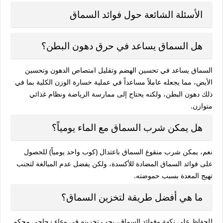
الأسئلة الشائعة حول فوائد السماق
هل السماق يساعد في حرق دهون البطن؟
السماق يساعد في تحسين الهضم وتقليل امتصاص الدهون وتحسين
الأيض، مما يجعله عاملاً مساعداً في عملية خسارة الوزن الكلية بما في
ذلك دهون البطن، ولكنه يحتاج إلى ممارسة الرياضة ونظام غذائي
متوازن.
هل يمكن شرب السماق مع الماء يومياً؟
نعم، يمكن شرب منقوع السماق باعتدال (كوب واحد يومياً) للحصول
على
فوائد السماق
المضادة للأكسدة، ولكن يفضل عدم المبالغة لتجنب
تهيج المعدة بسبب حموضته.
ما هي أفضل طريقة لتخزين السماق؟
للحفاظ على نكهة و
فوائد السماق
، يجب تخزينه في وعاء زجاجي محكم