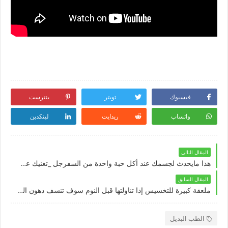
فيسبوك
تويتر
بنترست
واتساب
ريدايت
لينكدين
المقال التالي
هذا مايحدث لجسمك عند أكل حبة واحدة من السفرجل _تغنيك عن تناول الكثير من الأدوية
المقال السابق
ملعقة كبيرة للتخسيس إذا تناولتها قبل النوم سوف تنسف دهون البطن والأرداف فى شهر
الطب البديل