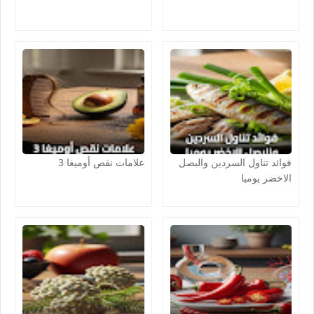
فوائد تناول السردين والبصل
علامات نقص أوميغا 3
الاخضر يوميا