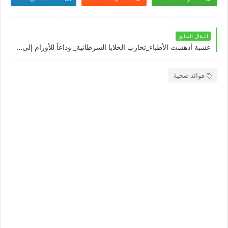
المقال السابق
عشبة أدهشت الأطباء_تحارب الخلايا السرطانية_ وداعاً للأورام إلى الأبد مع هذه العشبة السحرية
فوائد صحية