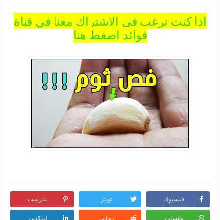
اذا كنت ترغب في الاشتراك معنا في قناة
فوائد اضغط هنا
فيسبوك
تويتر
بنترست
واتساب
ريدايت
لينكدين